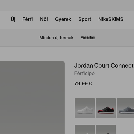
Új
Férfi
Női
Gyerek
Sport
NikeSKIMS
Minden új termék
Vásárlás
Jordan Court Connec
1
/
Férficipő
8.
79,99 €
kép