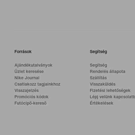
Források
Segítség
Ajándékutalványok
Segítség
Üzlet keresése
Rendelés állapota
Nike Journal
Szállítás
Csatlakozz tagjainkhoz
Visszaküldés
Visszajelzés
Fizetési lehetőségek
Promóciós kódok
Lépj velünk kapcsolat
Futócipő-kereső
Értékelések