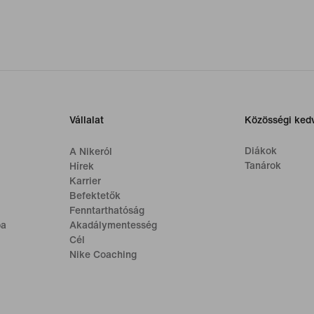
Vállalat
Közösségi ke
Diákok
A Nikeról
Tanárok
Hírek
Karrier
Befektetők
Fenntarthatóság
ba
Akadálymentesség
Cél
Nike Coaching