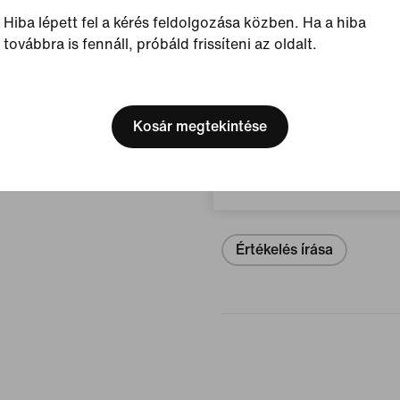
Megjelenített szín:
Fek
Hiba lépett fel a kérés feldolgozása közben. Ha a hiba
Stílus:
IQ5698-001
továbbra is fennáll, próbáld frissíteni az oldalt.
[ Code: D1B61E47 ]
Termékadatok megtekinté
We think you are in United 
Update your location?
Kosár megtekintése
Vélemények (hiba)
Magyarország
Nincsenek 
Értékelés írása