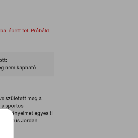
ba lépett fel. Próbáld
ott:
leg nem kapható
ve született meg a
 a sportos
napi kényelmet egyesíti
lasszikus Jordan