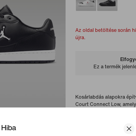
Az oldal betöltése során hi
újra.
Elfogy
Ez a termék jelen
Kosárlabdás alapokra épít
Court Connect Low, amely
teljesítményt és a minden
a könnyű felépítéssel és k
Hiba
részletekkel.