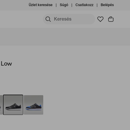
Üzlet keresése
Súgó
Csatlakozz
Belépés
t Low