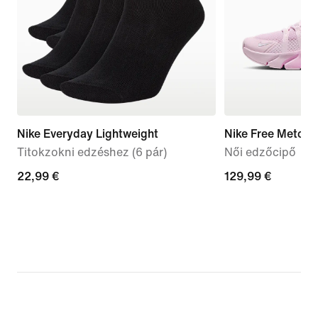
Nike Everyday Lightweight
Nike Free Metcon
Titokzokni edzéshez (6 pár)
Női edzőcipő
22,99
22,99 €
129,99
129,99 €
€
€