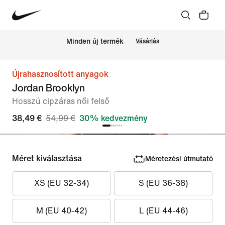
Minden új termék
Vásárlás
Újrahasznosított anyagok
Jordan Brooklyn
Hosszú cipzáras női felső
38,49 €
54,99 €
30% kedvezmény
Méret kiválasztása
Méretezési útmutató
XS (EU 32-34)
S (EU 36-38)
M (EU 40-42)
L (EU 44-46)