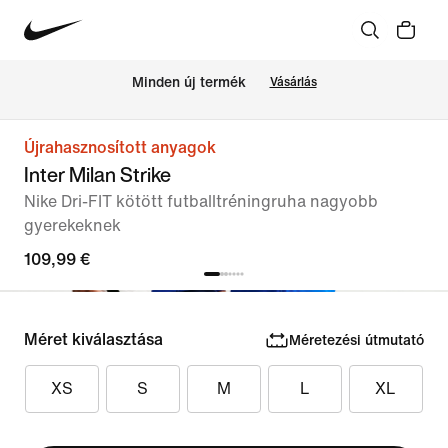
Minden új termék
Vásárlás
Újrahasznosított anyagok
Inter Milan Strike
Nike Dri-FIT kötött futballtréningruha nagyobb
gyerekeknek
109,99 €
Méret kiválasztása
Méretezési útmutató
XS
S
M
L
XL