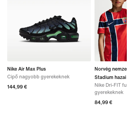
Nike Air Max Plus
Norvég nemzeti v
Cipő nagyobb gyerekeknek
Stadium hazai
Nike Dri-FIT fut
144,99
144,99 €
gyerekeknek
€
84,99
84,99 €
€