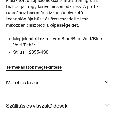
kialakított dizájnelemekkel ellátott tréningruha
biztosítja, hogy kényelmesen edzhess. A profik
ruhájához hasonlóan izzadságelvezető
technológiája hűsít és összeszedetté tesz,
miközben csiszolod a képességeidet.
Megjelenített szín:
Lyon Blue/Blue Void/Blue
Void/Fehér
Stílus:
II2855-438
Termékadatok megtekintése
Méret és fazon
Szállítás és visszaküldések