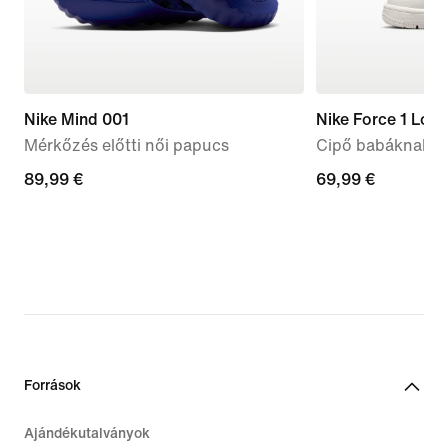
Nike Mind 001
Nike Force 1 Low
Mérkőzés előtti női papucs
Cipő babáknak é
89,99
89,99 €
69,99
69,99 €
€
€
Források
Ajándékutalványok