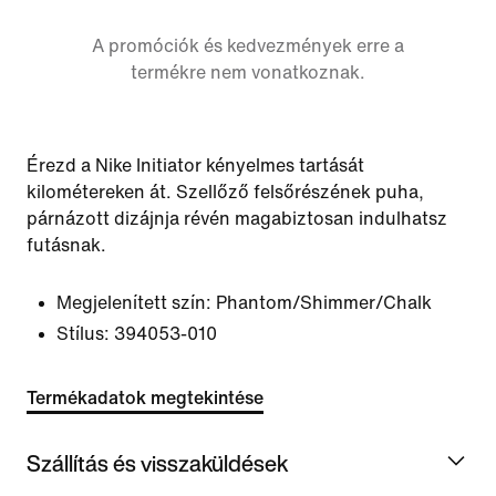
A promóciók és kedvezmények erre a
termékre nem vonatkoznak.
Érezd a Nike Initiator kényelmes tartását
kilométereken át. Szellőző felsőrészének puha,
párnázott dizájnja révén magabiztosan indulhatsz
futásnak.
Megjelenített szín:
Phantom/Shimmer/Chalk
Stílus:
394053-010
Termékadatok megtekintése
Szállítás és visszaküldések