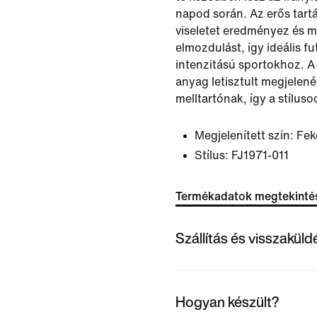
napod során. Az erős tart
viseletet eredményez és m
elmozdulást, így ideális f
intenzitású sportokhoz. A
anyag letisztult megjelen
melltartónak, így a stílus
Megjelenített szín:
Fek
Stílus:
FJ1971-011
Termékadatok megtekinté
Szállítás és visszakül
Hogyan készült?