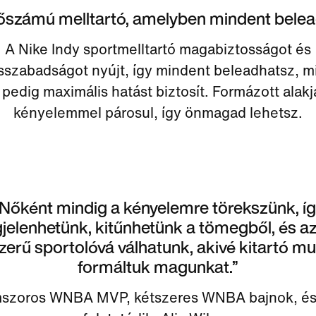
őszámú melltartó, amelyben mindent bele
A Nike Indy sportmelltartó magabiztosságot és
szabadságot nyújt, így mindent beleadhatsz, mi
 pedig maximális hatást biztosít. Formázott alak
kényelemmel párosul, így önmagad lehetsz.
Nőként mindig a kényelemre törekszünk, í
elenhetünk, kitűnhetünk a tömegből, és a
erű sportolóvá válhatunk, akivé kitartó m
formáltuk magunkat.”
szoros WNBA MVP, kétszeres WNBA bajnok, és a