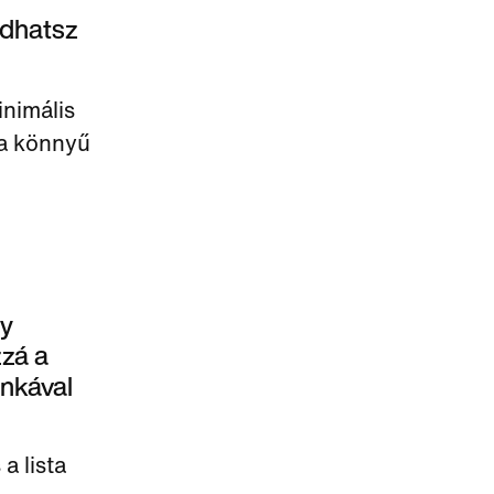
adhatsz
nimális
ja könnyű
gy
zzá a
unkával
 lista