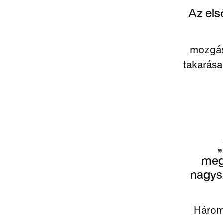
Az els
mozgás
takarása
„
megj
nagysz
Három