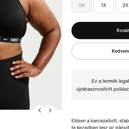
0X
1X
2X
Kosá
Kedven
Ez a termék leg
újrahasznosított poliész
Ebben a karcsúsított, stab
te kezedben lesz az irányí