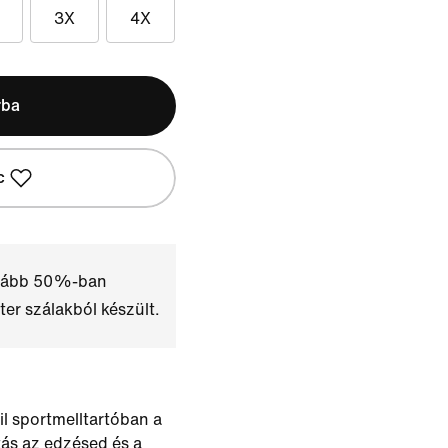
3X
4X
rba
c
alább 50%-ban
ter szálakból készült.
il sportmelltartóban a
tás az edzésed és a