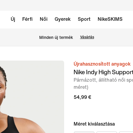
Új
Férfi
Női
Gyerek
Sport
NikeSKIMS
Minden új termék
Vásárlás
Újrahasznosított anyagok
1
Nike Indy High Suppor
/
Párnázott, állítható női sp
6.
méret)
kép
54,99 €
Méret kiválasztása