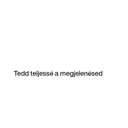
Tedd teljessé a megjelenésed
Item 3 of 9