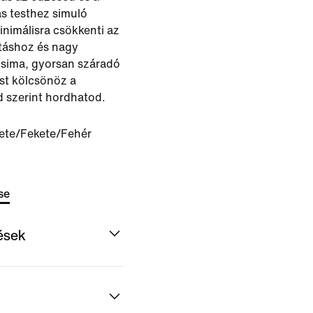
ás testhez simuló
inimálisra csökkenti az
utáshoz és nagy
 sima, gyorsan száradó
ést kölcsönöz a
od szerint hordhatod.
ete/Fekete/Fehér
se
dések