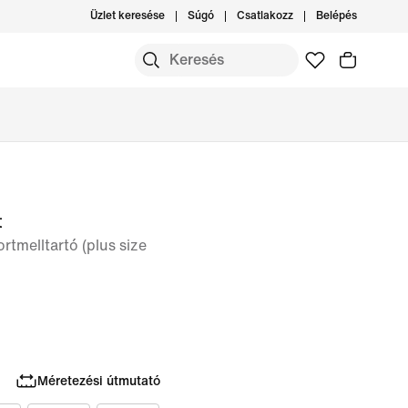
Üzlet keresése
Súgó
Csatlakozz
Belépés
t
ortmelltartó (plus size
Méretezési útmutató