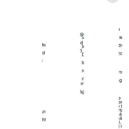
Termékek
megvásárlása