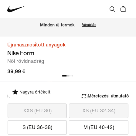
Minden új termék
Vásárlás
Újrahasznosított anyagok
Nike Form
Női rövidnadrág
39,99 €
Nagyra értékelt
Méret kiválasztása
Méretezési útmutató
XXS (EU 30)
XS (EU 32-34)
S (EU 36-38)
M (EU 40-42)