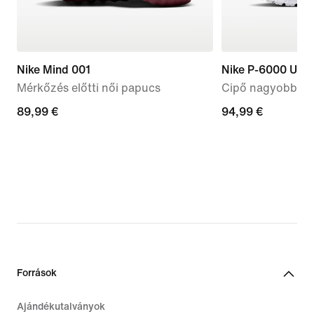
Nike Mind 001
Nike P-6000 Utili
Mérkőzés előtti női papucs
Cipő nagyobb gy
89,99
89,99 €
94,99
94,99 €
€
€
Források
Ajándékutalványok