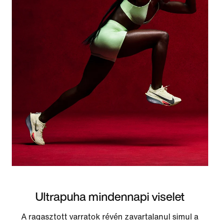
Ultrapuha mindennapi viselet
A ragasztott varratok révén zavartalanul simul a