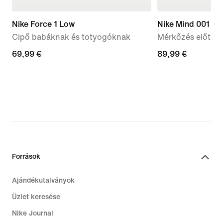
Nike Force 1 Low
Nike Mind 001
Cipő babáknak és totyogóknak
Mérkőzés előtti 
69,99
69,99 €
89,99
89,99 €
€
€
Források
Ajándékutalványok
Üzlet keresése
Nike Journal