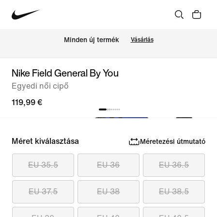
Minden új termék
Vásárlás
Nike Field General By You
Egyedi női cipő
119,99 €
Méret kiválasztása
Méretezési útmutató
EU 35.5
EU 36
EU 36.5
EU 37.5
EU 38
EU 38.5