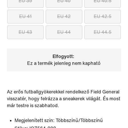
EU 39
EU 40
EU 40.5
EU 41
EU 42
EU 42.5
EU 43
EU 44
EU 44.5
Elfogyott:
Ez a termék jelenleg nem kapható
Az erős futballgyökerekkel rendelkező Field General
visszatér, hogy felrázza a sneakerek világát. És most
már testre is szabhatod.
Megjelenített szín:
Többszínű/Többszínű