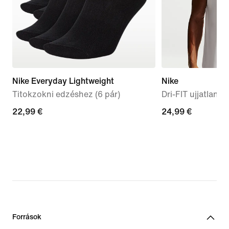
Nike Everyday Lightweight
Nike
Titokzokni edzéshez (6 pár)
Dri-FIT ujjatlan f
22,99
22,99 €
24,99
24,99 €
€
€
Források