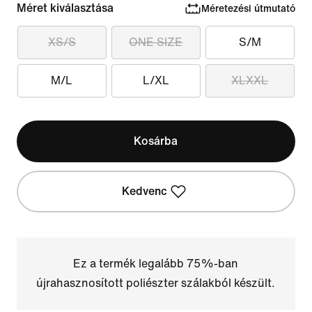
Méret kiválasztása
Méretezési útmutató
XS/S
ONE SIZE
S/M
M/L
L/XL
XLXXL
Kosárba
Kedvenc
Ez a termék legalább 75%-ban
újrahasznosított poliészter szálakból készült.