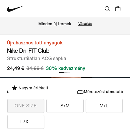
Minden új termék
Vásárlás
Újrahasznosított anyagok
Nike Dri-FIT Club
Strukturálatlan ACG sapka
24,49 €
34,99 €
30% kedvezmény
Nagyra értékelt
Méret kiválasztása
Méretezési útmutató
ONE SIZE
S/M
M/L
L/XL