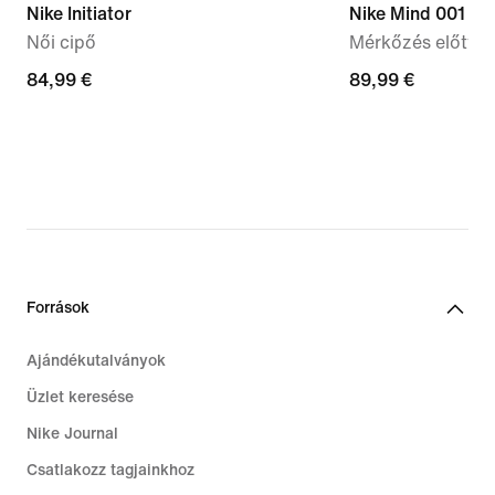
Nike Initiator
Nike Mind 001
Női cipő
Mérkőzés előtti 
84,99
84,99 €
89,99
89,99 €
€
€
Források
Ajándékutalványok
Üzlet keresése
Nike Journal
Csatlakozz tagjainkhoz