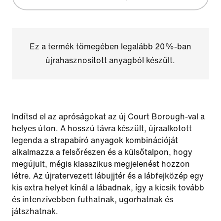
Ez a termék tömegében legalább 20%-ban
újrahasznosított anyagból készült.
Indítsd el az apróságokat az új Court Borough-val a
helyes úton. A hosszú távra készült, újraalkotott
legenda a strapabíró anyagok kombinációját
alkalmazza a felsőrészen és a külsőtalpon, hogy
megújult, mégis klasszikus megjelenést hozzon
létre. Az újratervezett lábujjtér és a lábfejközép egy
kis extra helyet kínál a lábadnak, így a kicsik tovább
és intenzívebben futhatnak, ugorhatnak és
játszhatnak.