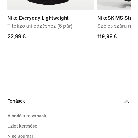
Nike Everyday Lightweight
NikeSKIMS Stretc
Titokzokni edzéshez (6 pár)
Széles szárú női
22,99
22,99 €
119,99
119,99 €
€
€
Források
Ajándékutalványok
Üzlet keresése
Nike Journal