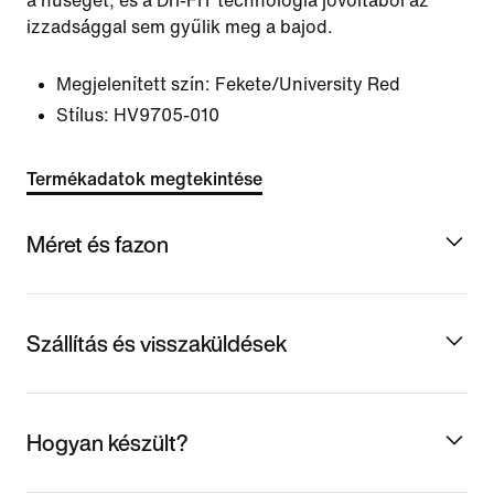
a hűséget, és a Dri-FIT technológia jóvoltából az
izzadsággal sem gyűlik meg a bajod.
Megjelenített szín:
Fekete/University Red
Stílus:
HV9705-010
Termékadatok megtekintése
Méret és fazon
Szállítás és visszaküldések
Hogyan készült?