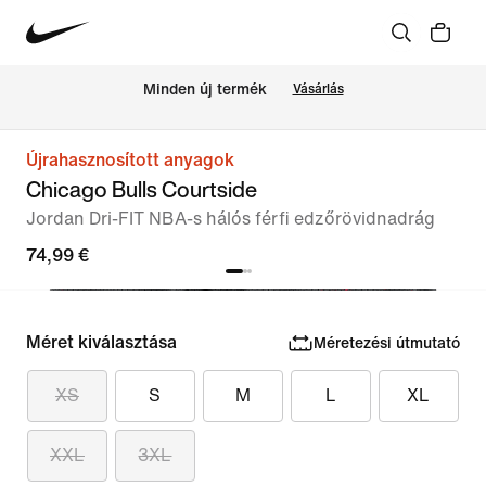
Minden új termék
Vásárlás
Újrahasznosított anyagok
Chicago Bulls Courtside
Jordan Dri-FIT NBA-s hálós férfi edzőrövidnadrág
74,99 €
Méret kiválasztása
Méretezési útmutató
XS
S
M
L
XL
XXL
3XL