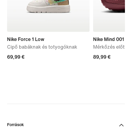
Nike Force 1 Low
Nike Mind 001
Cipő babáknak és totyogóknak
Mérkőzés előtti 
69,99
69,99 €
89,99
89,99 €
€
€
Források