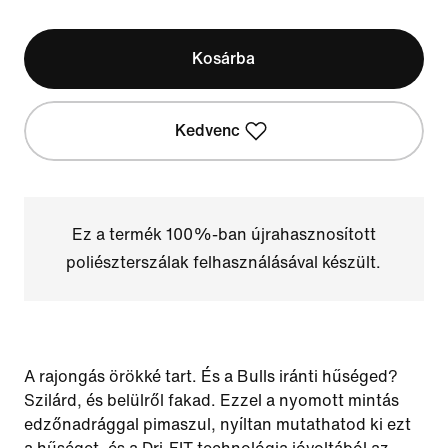
Kosárba
Kedvenc
Ez a termék 100%-ban újrahasznosított
poliészterszálak felhasználásával készült.
A rajongás örökké tart. És a Bulls iránti hűséged?
Szilárd, és belülről fakad. Ezzel a nyomott mintás
edzőnadrággal pimaszul, nyíltan mutathatod ki ezt