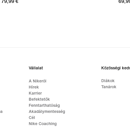
79,99
79,99 €
69,9
69,9
€
€
Vállalat
Közösségi ke
Diákok
A Nikeról
Tanárok
Hírek
Karrier
Befektetők
Fenntarthatóság
ba
Akadálymentesség
Cél
Nike Coaching