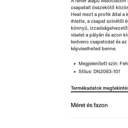
A fehér alapú Association
csapatait összekötő közö
Heat mezt a profik által a
ihlette, a csapat színétől 
könnyű, izzadságelvezető 
viselet a pályán és azon kí
kedvenc csapatodat és az 
képviselheted benne.
Megjelenített szín:
Feh
Stílus:
DN2083-101
Termékadatok megtekinté
Méret és fazon