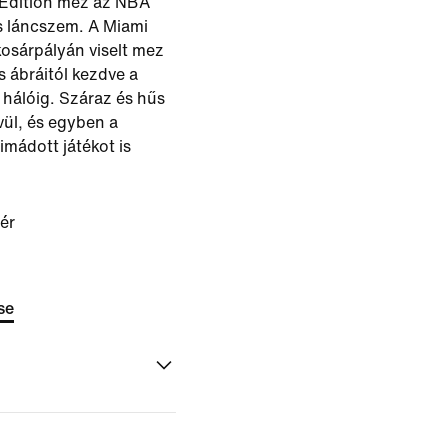
 Edition mez az NBA
s láncszem. A Miami
 kosárpályán viselt mez
és ábráitól kezdve a
hálóig. Száraz és hűs
vül, és egyben a
imádott játékot is
ér
se