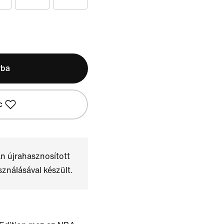
rba
c
n újrahasznosított
sználásával készült.