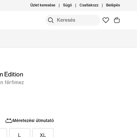
Üzlet keresése
Súgó
Csatlakozz
Belépés
n Edition
n férfimez
Méretezési útmutató
L
XL