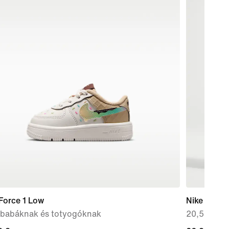
Force 1 Low
Nike Pro 3
 babáknak és totyogóknak
20,5 cm-es