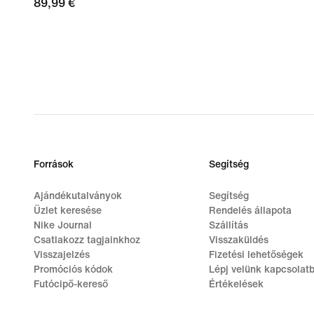
89,99
89,99 €
€
Források
Segítség
Ajándékutalványok
Segítség
Üzlet keresése
Rendelés állapota
Nike Journal
Szállítás
Csatlakozz tagjainkhoz
Visszaküldés
Visszajelzés
Fizetési lehetőségek
Promóciós kódok
Lépj velünk kapcsolat
Futócipő-kereső
Értékelések