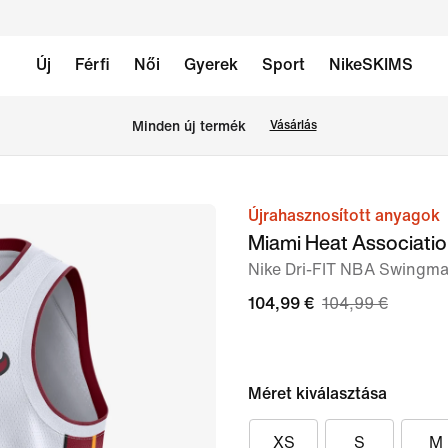
Új
Férfi
Női
Gyerek
Sport
NikeSKIMS
Minden új termék
Vásárlás
Újrahasznosított anyagok
1
Miami Heat Associatio
/
Nike Dri-FIT NBA Swingma
2.
kép
104,99 €
104,99 €
Méret kiválasztása
XS
S
M