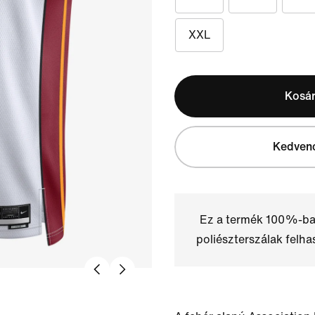
XXL
Kosá
Kedven
Ez a termék 100%-ba
poliészterszálak felha