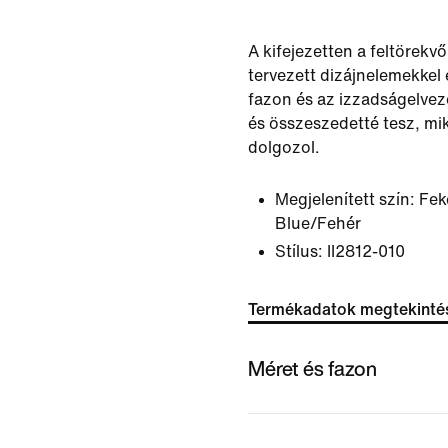
A kifejezetten a feltörekvő
tervezett dizájnelemekkel e
fazon és az izzadságelvez
és összeszedetté tesz, m
dolgozol.
Megjelenített szín:
Fek
Blue/Fehér
Stílus:
II2812-010
Termékadatok megtekinté
Méret és fazon