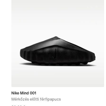
Nike Mind 001
Mérkőzés előtti férfipapucs