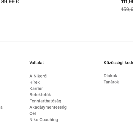
89,99
89,99 €
curre
111,9
159,
€
price
111,9
€,
origi
price
159,
€
Vállalat
Közösségi ke
Diákok
A Nikeról
Tanárok
Hírek
Karrier
Befektetők
Fenntarthatóság
ba
Akadálymentesség
Cél
Nike Coaching