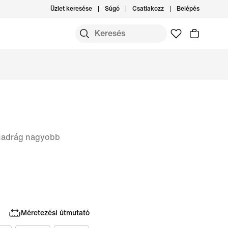
Üzlet keresése
Súgó
Csatlakozz
Belépés
llnadrág nagyobb
Méretezési útmutató