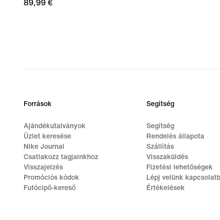
89,99
89,99 €
€
Források
Segítség
Ajándékutalványok
Segítség
Üzlet keresése
Rendelés állapota
Nike Journal
Szállítás
Csatlakozz tagjainkhoz
Visszaküldés
Visszajelzés
Fizetési lehetőségek
Promóciós kódok
Lépj velünk kapcsolat
Futócipő-kereső
Értékelések