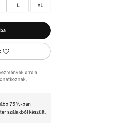
L
XL
rba
c
vezmények erre a
vonatkoznak.
alább 75%-ban
ter szálakból készült.