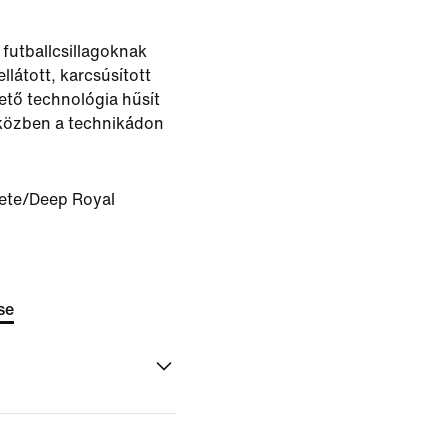
 futballcsillagoknak
llátott, karcsúsított
ető technológia hűsít
iközben a technikádon
ete/Deep Royal
se