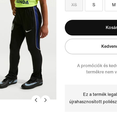
XS
S
M
Kosá
Kedven
A promóciók és ked
termékre nem 
Ez a termék leg
újrahasznosított poliész