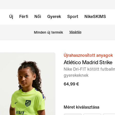
Új
Férfi
Női
Gyerek
Sport
NikeSKIMS
Minden új termék
Vásárlás
Újrahasznosított anyagok
1
Atlético Madrid Strike
/
Nike Dri-FIT kötött futba
7.
gyerekeknek
kép
64,99 €
Méret kiválasztása