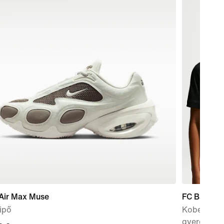
 Air Max Muse
FC Barcelo
ipő
Kobe Dri-F
gyerekekn