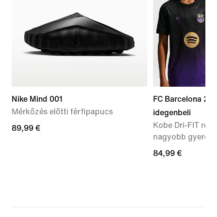
Nike Mind 001
FC Barcelona 20
Mérkőzés előtti férfipapucs
idegenbeli
Kobe Dri-FIT repl
89,99
89,99 €
nagyobb gyerek
€
84,99
84,99 €
€