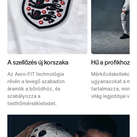
A szellőzés új korszaka
Hű a profikhoz
Az Aero-FIT technológia
Mérkőzéskollekció
révén a levegő szabadon
ugyanazokat a mez
áramlik a bőrödhöz, és
tartalmazza, mint a
szabályozza a
világ legjobbjai vise
testhőmérsékletedet.