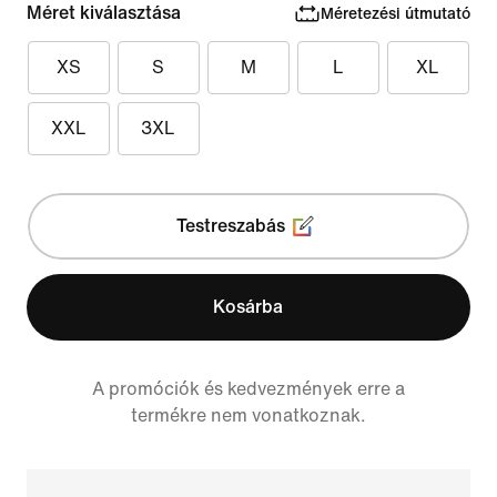
Méret kiválasztása
Méretezési útmutató
XS
S
M
L
XL
XXL
3XL
Testreszabás
Kosárba
A promóciók és kedvezmények erre a
termékre nem vonatkoznak.