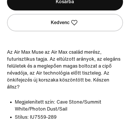
Kosárba
Kedvenc
Az Air Max Muse az Air Max család merész,
futurisztikus tagja. Az eltúlzott arányok, az elegáns
felületek és a meglepően magas boltozat a cipő
névadója, az Air technológia előtt tiszteleg. Az
önkifejezés új korszaka köszöntött be. Készen
állsz?
Megjelenített szín:
Cave Stone/Summit
White/Photon Dust/Sail
Stílus:
IU7559-289