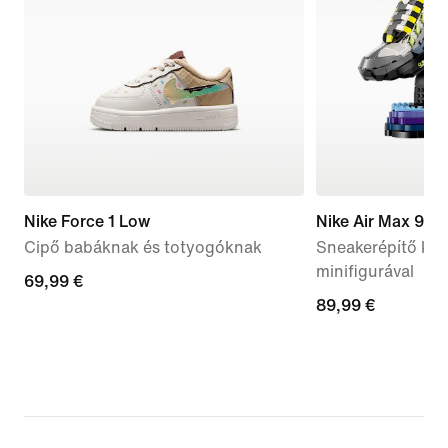
Nike Force 1 Low
Nike Air Max 95 
Cipő babáknak és totyogóknak
Sneakerépítő kész
minifigurával
69,99
69,99 €
89,99
89,99 €
€
€