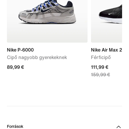
Nike P-6000
Nike Air Max 270
Cipő nagyobb gyerekeknek
Férficipő
89,99
89,99 €
current
111,99 €
159,99 €
€
price
111,99
€,
original
price
159,99
€
Források