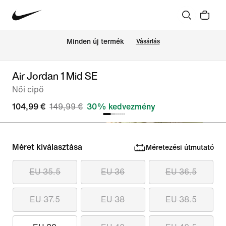
Minden új termék
Vásárlás
Air Jordan 1 Mid SE
Női cipő
104,99 €
149,99 €
30% kedvezmény
Méret kiválasztása
Méretezési útmutató
EU 35.5
EU 36
EU 36.5
EU 37.5
EU 38
EU 38.5