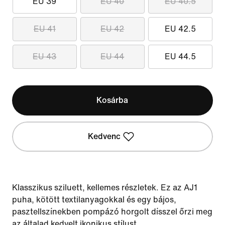
EU 39
EU 40
EU 40.5
EU 41
EU 42
EU 42.5
EU 43
EU 44
EU 44.5
Kosárba
Kedvenc
Klasszikus sziluett, kellemes részletek. Ez az AJ1
puha, kötött textilanyagokkal és egy bájos,
pasztellszínekben pompázó horgolt dísszel őrzi meg
az általad kedvelt ikonikus stílust.