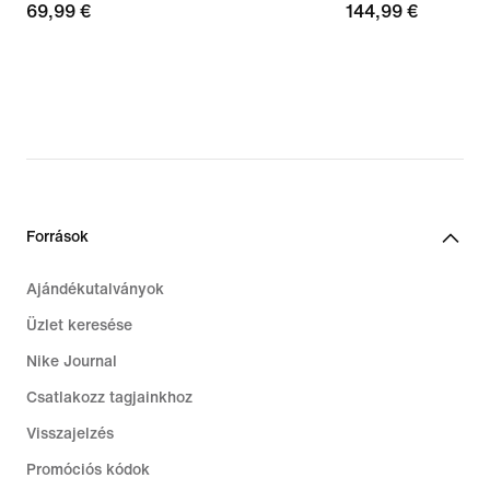
69,99
69,99 €
144,99
144,99 €
€
€
Források
Ajándékutalványok
Üzlet keresése
Nike Journal
Csatlakozz tagjainkhoz
Visszajelzés
Promóciós kódok