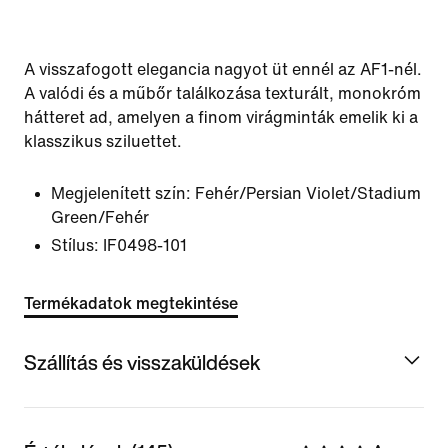
A visszafogott elegancia nagyot üt ennél az AF1-nél.
A valódi és a műbőr találkozása texturált, monokróm
hátteret ad, amelyen a finom virágminták emelik ki a
klasszikus sziluettet.
Megjelenített szín:
Fehér/Persian Violet/Stadium
Green/Fehér
Stílus:
IF0498-101
Termékadatok megtekintése
Szállítás és visszaküldések