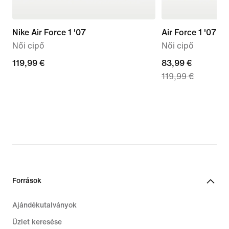
Nike Air Force 1 '07
Air Force 1 '07 L
Női cipő
Női cipő
119,99
119,99 €
current
83,99 €
119,99 €
€
price
83,99
€,
original
price
119,99
€
Források
Ajándékutalványok
Üzlet keresése