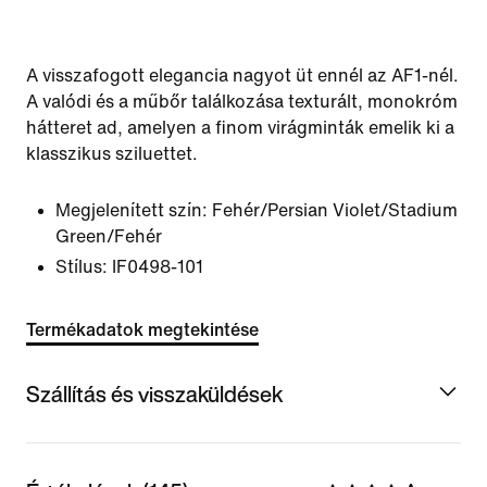
A visszafogott elegancia nagyot üt ennél az AF1-nél.
A valódi és a műbőr találkozása texturált, monokróm
hátteret ad, amelyen a finom virágminták emelik ki a
klasszikus sziluettet.
Megjelenített szín:
Fehér/Persian Violet/Stadium
Green/Fehér
Stílus:
IF0498-101
Termékadatok megtekintése
Szállítás és visszaküldések