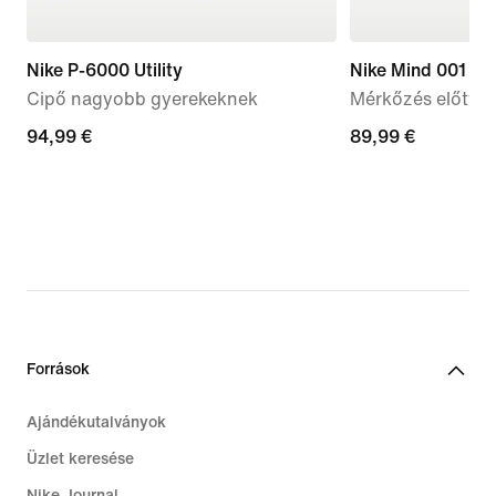
Nike P-6000 Utility
Nike Mind 001
Cipő nagyobb gyerekeknek
Mérkőzés előtti 
94,99
94,99 €
89,99
89,99 €
€
€
Források
Ajándékutalványok
Üzlet keresése
Nike Journal