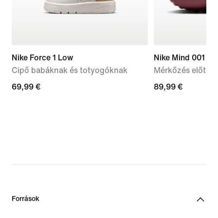
Nike Force 1 Low
Nike Mind 001
Cipő babáknak és totyogóknak
Mérkőzés előtti 
69,99
69,99 €
89,99
89,99 €
€
€
Források