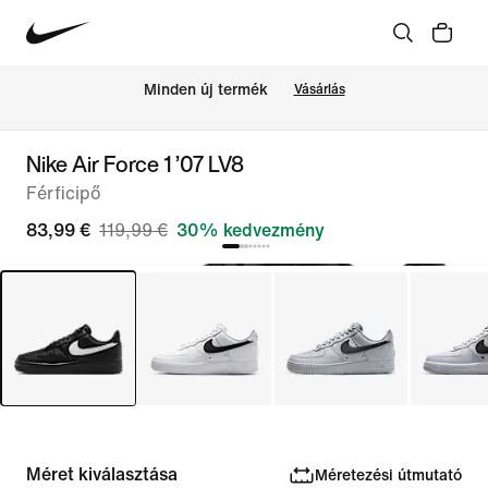
Minden új termék
Vásárlás
Nike Air Force 1 ’07 LV8
Férficipő
83,99 €
119,99 €
30% kedvezmény
Méret kiválasztása
Méretezési útmutató