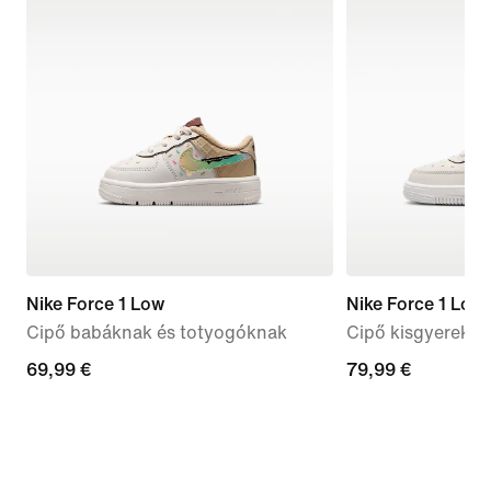
Nike Force 1 Low
Nike Force 1 Low
Cipő babáknak és totyogóknak
Cipő kisgyereke
69,99
69,99 €
79,99
79,99 €
€
€