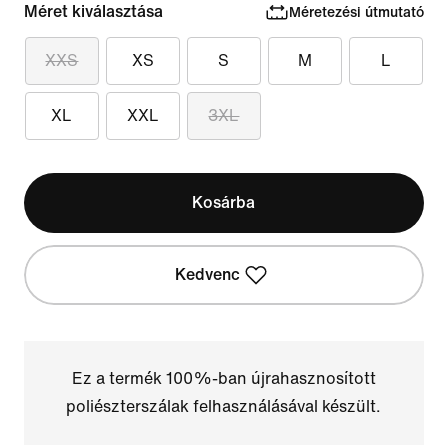
Méret kiválasztása
Méretezési útmutató
XXS
XS
S
M
L
XL
XXL
3XL
Kosárba
Kedvenc
Ez a termék 100%-ban újrahasznosított
poliészterszálak felhasználásával készült.