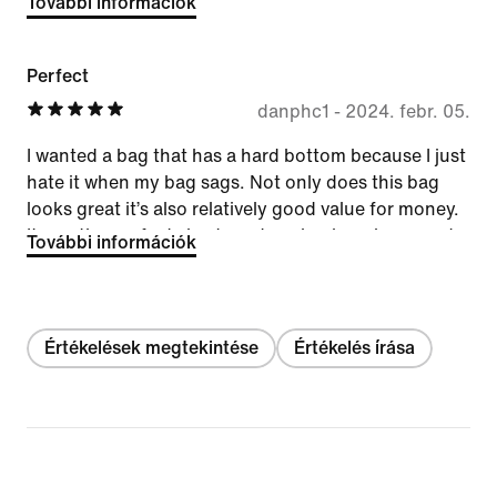
További információk
Perfect
danphc1
-
2024. febr. 05.
I wanted a bag that has a hard bottom because I just
hate it when my bag sags. Not only does this bag
looks great it’s also relatively good value for money.
It was the perfect size to put my boxing gloves and
További információk
my gym stuff. I would ignore the other reviewer that
said it’s too small — that’s their own fault for not
checking the size properly. There is also a L size
version of this if you need a bigger size.
Értékelések megtekintése
Értékelés írása