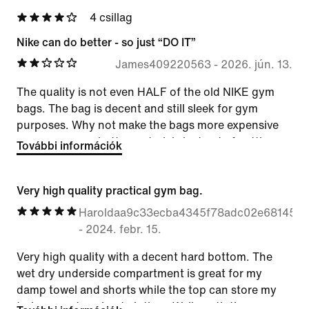
4 csillag
Nike can do better - so just “DO IT”
James409220563
-
2026. jún. 13.
The quality is not even HALF of the old NIKE gym
bags. The bag is decent and still sleek for gym
purposes. Why not make the bags more expensive
so you can use better materials instead of cutting
További információk
corners- example the strap can’t be clipped off and
the bag is not as good as the AIR MAX DUFFLE - just
Very high quality practical gym bag.
make them More expensive and let us buy the more
expensive bags with the better materials and
Haroldaa9c33ecba4345f78adc02e68145f8
insulation compartments, more structure and better
-
2024. febr. 15.
anti rain and stain materials etc better zippers etc
Very high quality with a decent hard bottom. The
etc etc - like the older Nike air max premium gym
wet dry underside compartment is great for my
bags. Would say the bag is still decent due to what’s
damp towel and shorts while the top can store my
on the market at this price.
trainers and workout clothes. Well worth the money.