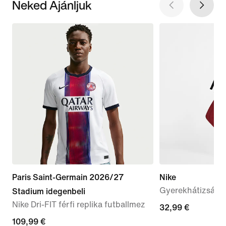
Neked Ajánljuk
Paris Saint-Germain 2026/27
Nike
Gyerekhátizsák (2
Stadium idegenbeli
Nike Dri-FIT férfi replika futballmez
32,99
32,99 €
109,99
109,99 €
€