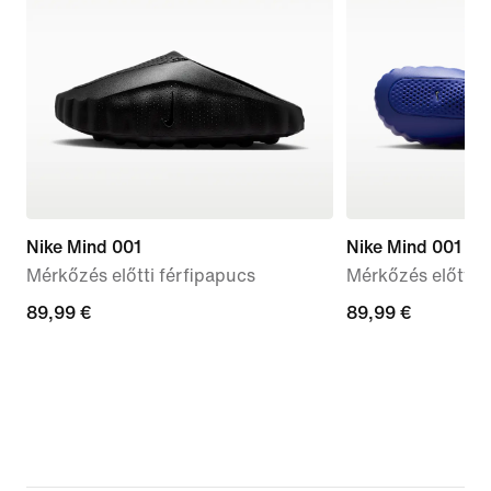
Nike Mind 001
Nike Mind 001
Mérkőzés előtti férfipapucs
Mérkőzés előtti 
89,99
89,99 €
89,99
89,99 €
€
€