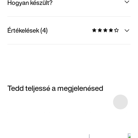
Hogyan készült?
Értékelések (4)
Tedd teljessé a megjelenésed
Item 3 of 4
Termékek
megvásárlása