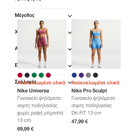
Μέγεθος
Χρώμα
Αθλήματα
(1)
Εφαρμογή
Συλλογές
Ανακυκλωμένα υλικά
Ανακυκλωμένα υλικά
Nike Universa
Nike Pro Sculpt
Γυναικείο ψηλόμεσο
Γυναικείο ψηλόμεσο
σορτς ποδηλασίας
σορτς ποδηλασίας
χωρίς ραφή μπροστά
Dri-FIT 13 cm
13 cm
47,99 €
69,99 €