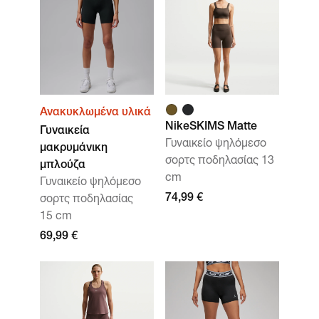
Ανακυκλωμένα υλικά
NikeSKIMS Matte
Γυναικεία
Γυναικείο ψηλόμεσο
μακρυμάνικη
σορτς ποδηλασίας 13
μπλούζα
cm
Γυναικείο ψηλόμεσο
74,99 €
σορτς ποδηλασίας
15 cm
69,99 €