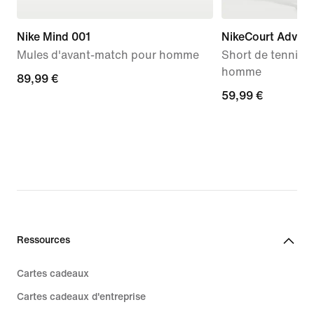
Nike Mind 001
NikeCourt Advan
Mules d'avant-match pour homme
Short de tennis D
homme
89,99 €
89,99 €
59,99 €
59,99 €
Ressources
Cartes cadeaux
Cartes cadeaux d'entreprise