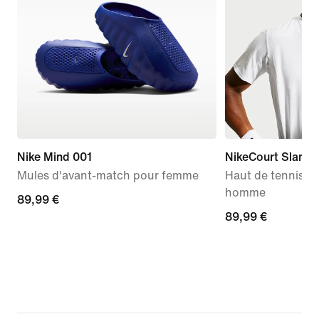
Nike Mind 001
NikeCourt Slam
Mules d'avant-match pour femme
Haut de tennis D
homme
89,99 €
89,99 €
89,99 €
89,99 €