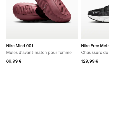
Nike Mind 001
Nike Free Metcon
Mules d'avant-match pour femme
Chaussure de tra
89,99 €
89,99 €
129,99 €
129,99 €