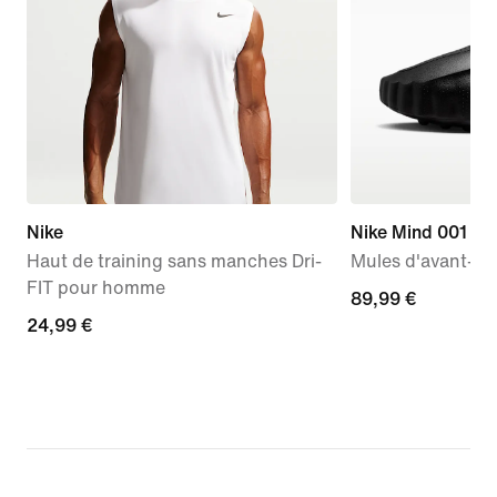
Nike
Nike Mind 001
Haut de training sans manches Dri-
Mules d'avant-m
FIT pour homme
89,99 €
89,99 €
24,99 €
24,99 €