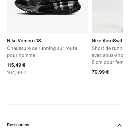
Nike Vomero 18
Nike AeroSwift
Chaussure de running sur route
Short de running 
pour homme
avec sous-short i
8 cm pour femm
current
115,49 €
79,99 €
79,99 €
164,99 €
price
115,49 €,
original
price
164,99 €
Ressources