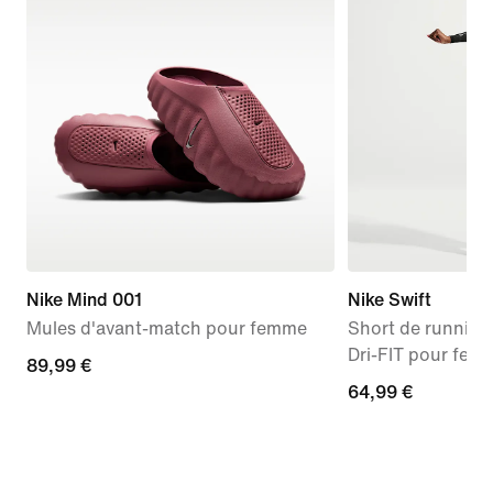
Nike Mind 001
Nike Swift
Mules d'avant-match pour femme
Short de running 
Dri-FIT pour fem
89,99 €
89,99 €
64,99 €
64,99 €