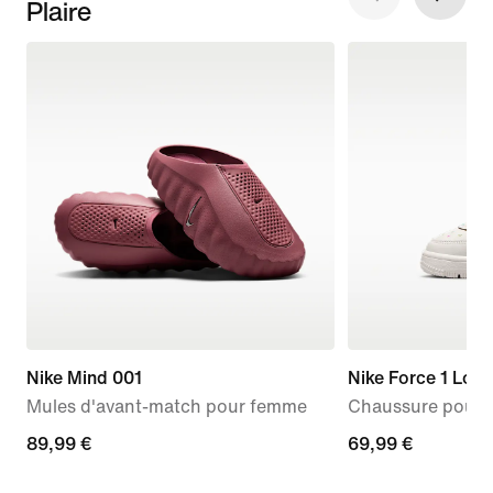
Plaire
Nike Mind 001
Nike Force 1 Low
Mules d'avant-match pour femme
Chaussure pour b
89,99 €
89,99 €
69,99 €
69,99 €