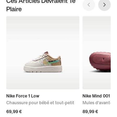
Ces Articles Devraient Te
Plaire
Nike Force 1 Low
Nike Mind 001
Chaussure pour bébé et tout-petit
Mules d'avant-m
69,99 €
69,99 €
89,99 €
89,99 €