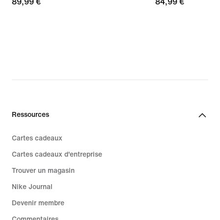
89,99 €
89,99 €
84,99 €
84,99 €
Ressources
Cartes cadeaux
Cartes cadeaux d'entreprise
Trouver un magasin
Nike Journal
Devenir membre
Commentaires