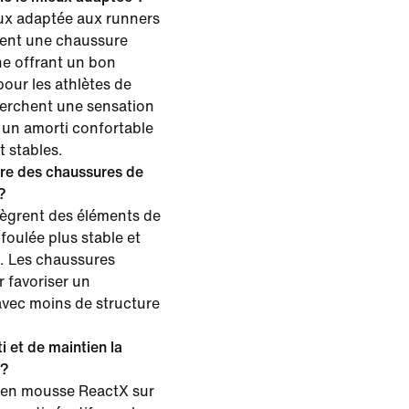
eux adaptée aux runners
hent une chaussure
e offrant un bon
pour les athlètes de
herchent une sensation
 un amorti confortable
 stables.
ntre des chaussures de
?
tègrent des éléments de
foulée plus stable et
s. Les chaussures
 favoriser un
vec moins de structure
i et de maintien la
 ?
e en mousse ReactX sur