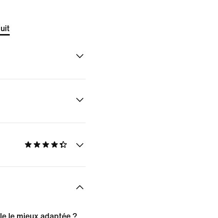
uit
lle le mieux adaptée ?