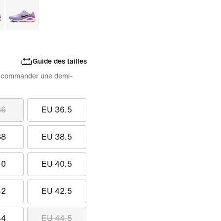
Guide des tailles
 de commander une demi-
36
EU 36.5
38
EU 38.5
40
EU 40.5
42
EU 42.5
44
EU 44.5