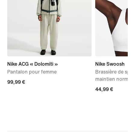
Nike ACG « Dolomiti »
Nike Swoosh
Pantalon pour femme
Brassière de spo
maintien normal
99,99 €
99,99 €
44,99 €
44,99 €