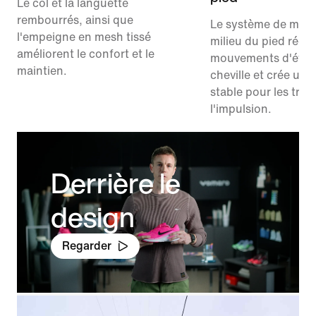
Le col et la languette
rembourrés, ainsi que
Le système de main
l'empeigne en mesh tissé
milieu du pied rédui
améliorent le confort et le
mouvements d'évers
maintien.
cheville et crée une
stable pour les tran
l'impulsion.
Derrière le
design
Regarder