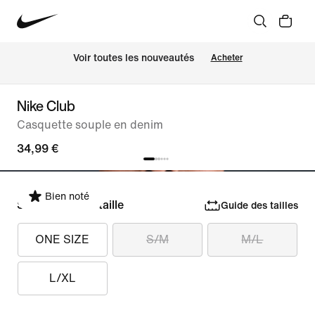
Voir toutes les nouveautés
Acheter
Nike Club
Casquette souple en denim
34,99 €
Bien noté
Sélectionner la taille
Guide des tailles
ONE SIZE
S/M
M/L
L/XL