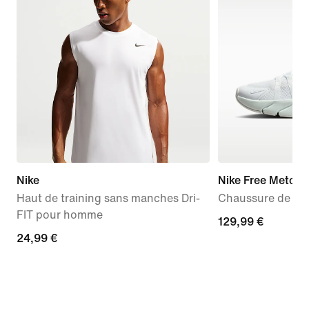
Nike
Nike Free Metcon
Haut de training sans manches Dri-
Chaussure de tra
FIT pour homme
129,99 €
129,99 €
24,99 €
24,99 €