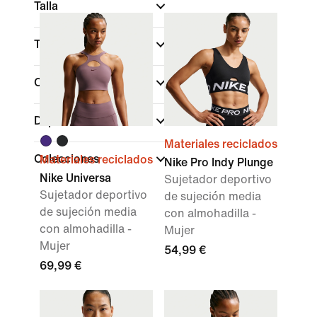
Talla
Tipo de copa
Color
Deportes
Materiales reciclados
Colecciones
Materiales reciclados
Nike Pro Indy Plunge
Nike Universa
Sujetador deportivo
Sujetador deportivo
de sujeción media
de sujeción media
con almohadilla -
con almohadilla -
Mujer
Mujer
54,99 €
69,99 €