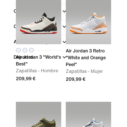
Color
Colecciones
Altura de las zapatillas
Air Jordan 3 Retro
Deportes
Air Jordan 3 "World's
"White and Orange
Best"
Peel"
Zapatillas - Hombre
Zapatillas - Mujer
209,99 €
209,99 €