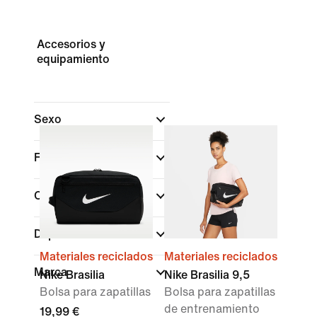
Accesorios y
equipamiento
Sexo
Filtrar por precio
Color
Deportes
Materiales reciclados
Materiales reciclados
Marca
Nike Brasilia
Nike Brasilia 9,5
Bolsa para zapatillas
Bolsa para zapatillas
de entrenamiento
19,99 €