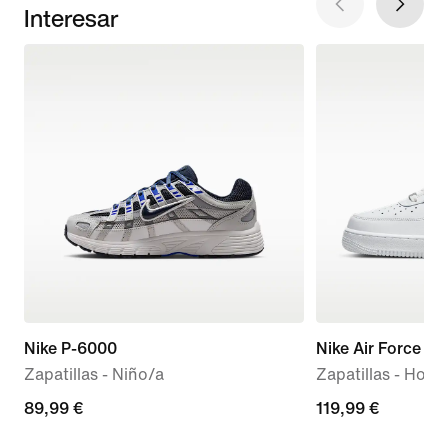
Interesar
Nike P-6000
Nike Air Force 1 '
Zapatillas - Niño/a
Zapatillas - Hom
89,99 €
89,99 €
119,99 €
119,99 €