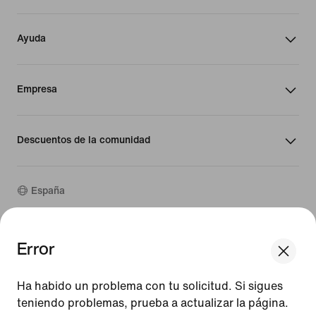
Ayuda
Empresa
Descuentos de la comunidad
España
©
2026
Nike, Inc. Todos los derechos reservados
Error
We think you are in United States.
Guías
Update your location?
Términos de uso
Ha habido un problema con tu solicitud. Si sigues
Términos de venta
Aviso legal
teniendo problemas, prueba a actualizar la página.
España
United States