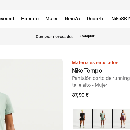
vedad
Hombre
Mujer
Niño/a
Deporte
NikeSK
Comprar novedades
Comprar
Materiales reciclados
Imagen
Nike Tempo
1
Pantalón corto de running
de
talle alto - Mujer
6
37,99 €