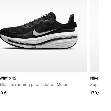
Winflo 12
Nike Vomer
illas de running para asfalto - Mujer
Zapatillas 
99 €
99 €
179,99 €
179,99 €