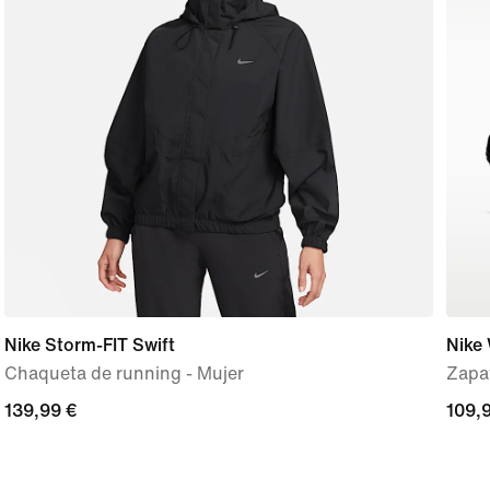
Nike Storm-FIT Swift
Nike 
Chaqueta de running - Mujer
Zapat
139,99 €
139,99 €
109,
109,