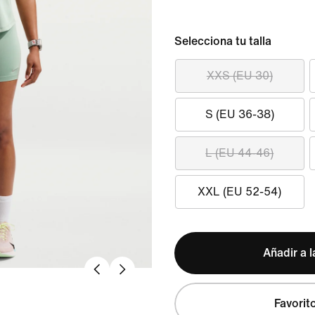
Selecciona tu talla
XXS (EU 30)
S (EU 36-38)
L (EU 44-46)
XXL (EU 52-54)
Añadir a l
Favorit