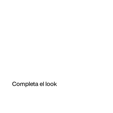
Completa el look
Item 3 of 3
Comprar este look