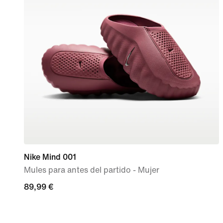
Nike Mind 001
Mules para antes del partido - Mujer
89,99 €
89,99 €