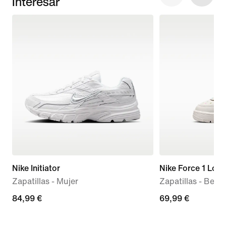
Interesar
Nike Initiator
Nike Force 1 Low
Zapatillas - Mujer
Zapatillas - Bebé 
84,99 €
84,99 €
69,99 €
69,99 €