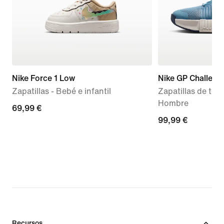
Nike Force 1 Low
Nike GP Challeng
Zapatillas - Bebé e infantil
Zapatillas de teni
Hombre
69,99 €
69,99 €
99,99 €
99,99 €
Recursos