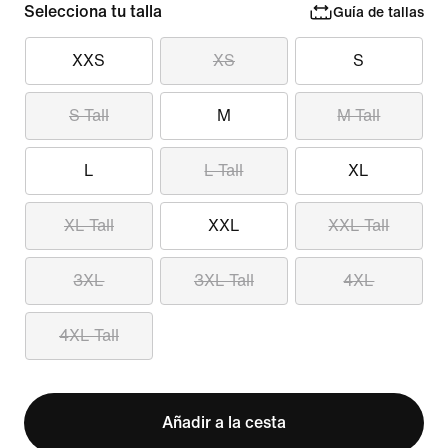
Selecciona tu talla
Guía de tallas
XXS
XS
S
S Tall
M
M Tall
L
L Tall
XL
XL Tall
XXL
XXL Tall
3XL
3XL Tall
4XL
4XL Tall
Añadir a la cesta