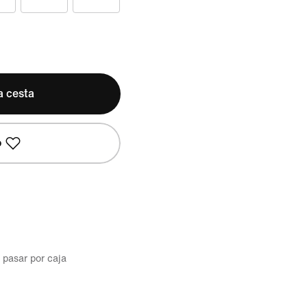
a cesta
o
l pasar por caja