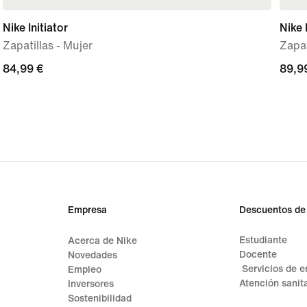
Nike Initiator
Nike
Zapatillas - Mujer
Zapat
84,99 €
84,99 €
89,9
89,9
Empresa
Descuentos de
Estudiante
Acerca de Nike
Docente
Novedades
Servicios de 
Empleo
Atención sanita
Inversores
Sostenibilidad