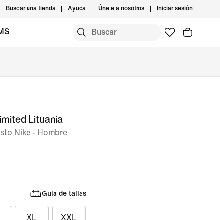
Buscar una tienda
Ayuda
Únete a nosotros
Iniciar sesión
IMS
mited Lituania
esto Nike - Hombre
Guía de tallas
XL
XXL