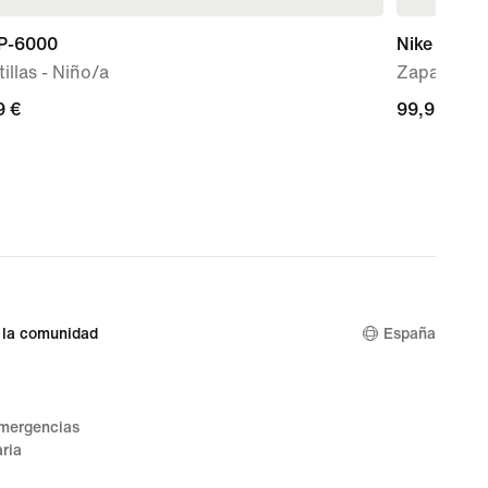
 P-6000
Nike Air Fo
illas - Niño/a
Zapatillas 
9 €
9 €
99,99 €
99,99 €
 la comunidad
España
emergencias
ria