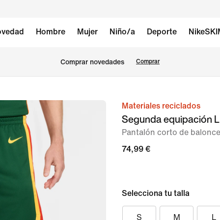
vedad
Hombre
Mujer
Niño/a
Deporte
NikeSK
Comprar novedades
Comprar
Materiales reciclados
Imagen
Segunda equipación Li
1
Pantalón corto de balonc
de
9
74,99 €
Selecciona tu talla
S
M
L