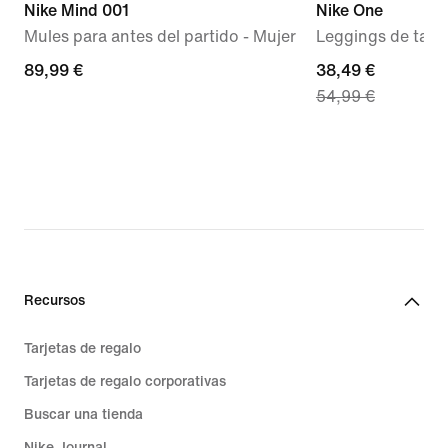
Nike Mind 001
Nike One
Mules para antes del partido - Mujer
Leggings de talle 
89,99 €
89,99 €
current
38,49 €
54,99 €
price
38,49 €,
original
price
54,99 €
Recursos
Tarjetas de regalo
Tarjetas de regalo corporativas
Buscar una tienda
Nike Journal