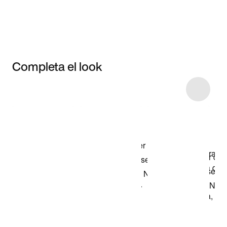
Completa el look
Item 3 of 13
Comprar este
look