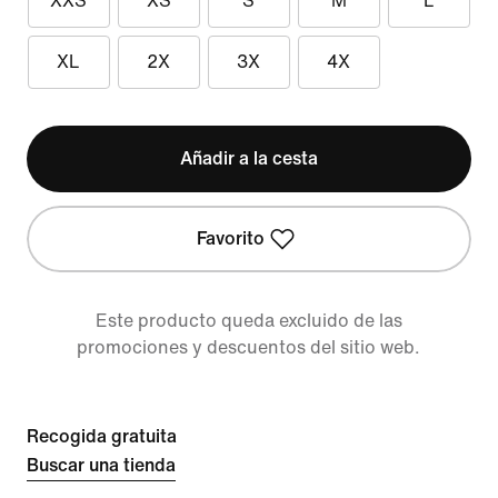
XXS
XS
S
M
L
XL
2X
3X
4X
Añadir a la cesta
Favorito
Este producto queda excluido de las
promociones y descuentos del sitio web.
Recogida gratuita
Buscar una tienda