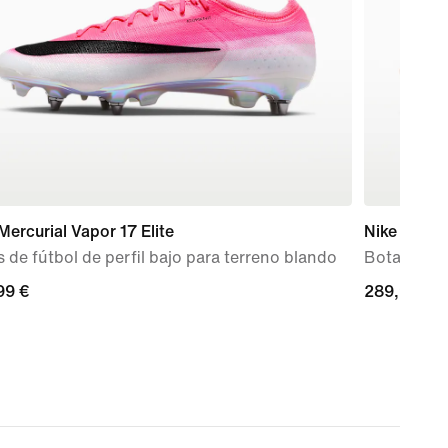
Mercurial Vapor 17 Elite
Nike Mercur
 de fútbol de perfil bajo para terreno blando
Botas de fú
99 €
99 €
289,99 €
289,99 €