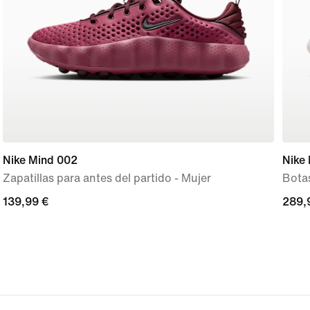
Nike Mind 002
Nike 
Zapatillas para antes del partido - Mujer
Botas
139,99 €
139,99 €
289,
289,