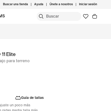
Buscar una tienda
Ayuda
Únete a nosotros
Iniciar sesión
IMS
11 Elite
bajo para terreno
Guía de tallas
 ajuste un poco más
 pidas media talla más