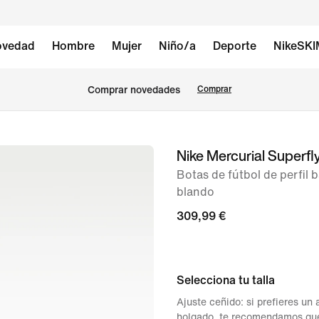
vedad
Hombre
Mujer
Niño/a
Deporte
NikeSK
Comprar novedades
Comprar
Nike Mercurial Superfly 
Imagen
1
Botas de fútbol de perfil 
blando
de
13
309,99 €
Selecciona tu talla
Ajuste ceñido: si prefieres un
holgado, te recomendamos que