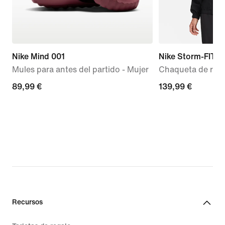
Nike Mind 001
Nike Storm-FIT S
Mules para antes del partido - Mujer
Chaqueta de runn
89,99 €
89,99 €
139,99 €
139,99 €
Recursos